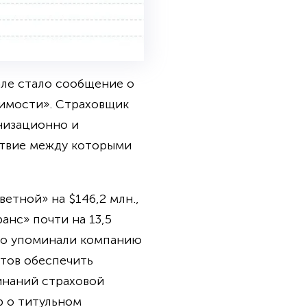
ле стало сообщение о
жимости». Страховщик
низационно и
ствие между которыми
етной» на $146,2 млн.,
анс» почти на 13,5
но упоминали компанию
отов обеспечить
инаний страховой
р о титульном