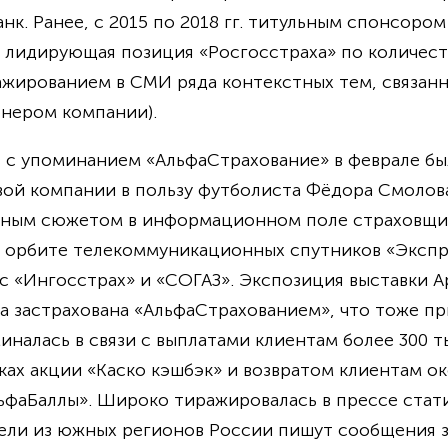
к. Ранее, с 2015 по 2018 гг. титульным спонсоро
, лидирующая позиция «Росгосстраха» по количес
жированием в СМИ ряда контекстных тем, связанн
онером компании).
 с упоминанием «АльфаСтрахование» в феврале бы
вой компании в пользу футболиста Фёдора Смолова 
ным сюжетом в информационном поле страховщик
а орбите телекоммуникационных спутников «Экспр
с «Ингосстрах» и «СОГАЗ». Экспозиция выставки А
ла застрахована «АльфаСтрахованием», что тоже п
налась в связи с выплатами клиентам более 300 тыс
ах акции «Каско кэшбэк» и возвратом клиентам око
ьфаБаллы». Широко тиражировалась в прессе стат
ели из южных регионов России пишут сообщения з