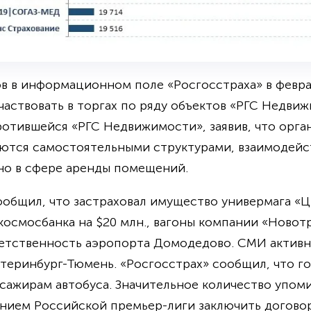
в в информационном поле «Росгосстраха» в февра
участвовать в торгах по ряду объектов «РГС Недви
отившейся «РГС Недвижимости», заявив, что орга
ются самостоятельными структурами, взаимодей
о в сфере аренды помещений.
ообщил, что застраховал имущество универмага «Цв
осмосбанка на $20 млн., вагоны компании «Новотр
тветственность аэропорта Домодедово. СМИ актив
катеринбург-Тюмень. «Росгосстрах» сообщил, что г
сажирам автобуса. Значительное количество упом
ением Российской премьер-лиги заключить догово