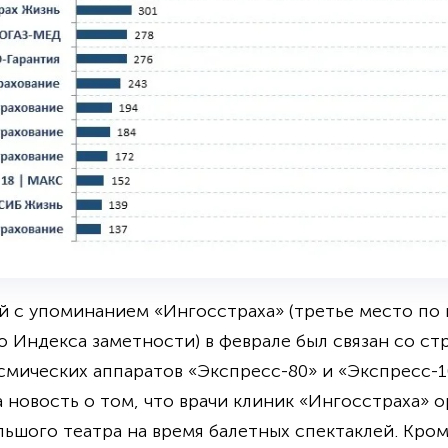
й с упоминанием «Ингосстраха» (третье место по
ю Индекса заметности) в феврале был связан со ст
смических аппаратов «Экспресс-80» и «Экспресс-
 новость о том, что врачи клиник «Ингосстраха» 
ьшого театра на время балетных спектаклей. Кро