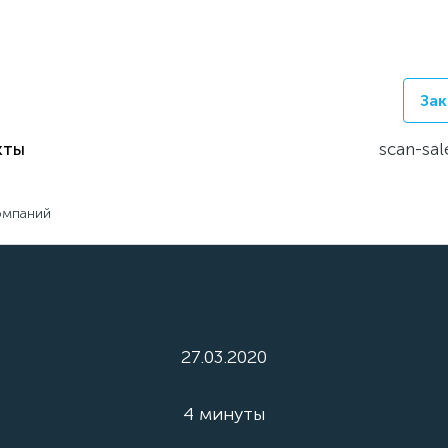
Зак
кты
scan-sal
омпаний
27.03.2020
4 минуты