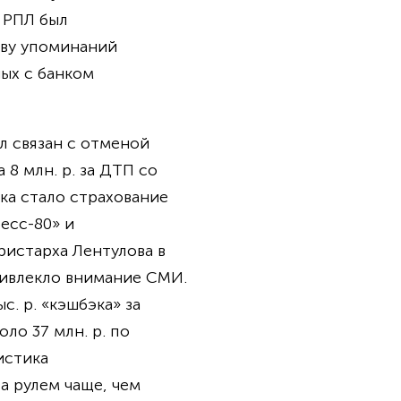
м РПЛ был
тву упоминаний
ых с банком
л связан с отменой
8 млн. р. за ДТП со
а стало страхование
есс-80» и
ристарха Лентулова в
ривлекло внимание СМИ.
. р. «кэшбэка» за
ло 37 млн. р. по
истика
а рулем чаще, чем