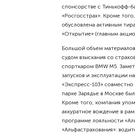
спонсорстве с Тинькофф-бан
«Росгосстрах». Кроме того
обусловлена активным тира
«Открытие» (главным акци
Большой объем материалов
судом взыскания со страхо
спорткаром BMW M5. Замет
запусков и эксплуатации н
«Экспресс-103» совместно 
парке Зарядье в Москве бы
Кроме того, компания упоми
аккуратное вождение в рамк
программе лояльности «Ал
«Альфастрахования»: водит