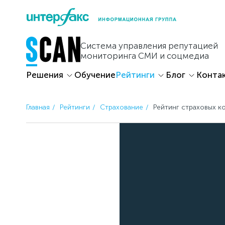
Skip
to
content
Система управления репутацией
мониторинга СМИ и соцмедиа
Решения
Обучение
Рейтинги
Блог
Конта
Главная
Рейтинги
Страхование
Рейтинг страховых к