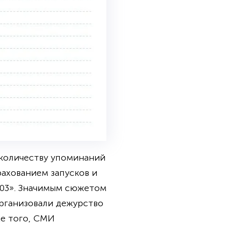
 количеству упоминаний
рахованием запусков и
103». Значимым сюжетом
организовали дежурство
ме того, СМИ