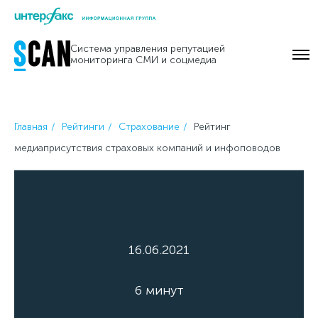
Skip
to
Система управления репутацией
content
мониторинга СМИ и соцмедиа
Главная
Рейтинги
Страхование
Рейтинг
медиаприсутствия страховых компаний и инфоповодов
16.06.2021
6 минут