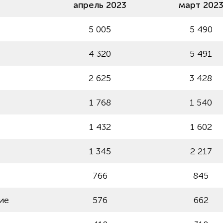
апрель 2023
март 202
5 005
5 490
4 320
5 491
2 625
3 428
1 768
1 540
1 432
1 602
1 345
2 217
766
845
ие
576
662