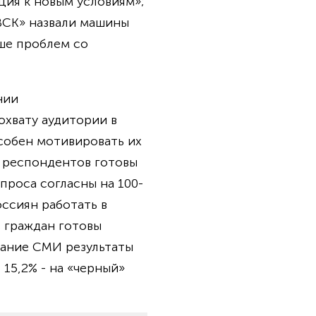
ция к новым условиям»;
«ВСК» назвали машины
ьше проблем со
нии
охвату аудитории в
особен мотивировать их
% респондентов готовы
проса согласны на 100-
ссиян работать в
 граждан готовы
мание СМИ результаты
15,2% - на «черный»