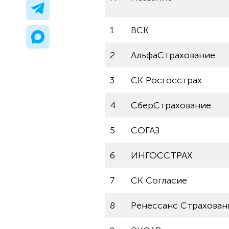
1
ВСК
2
АльфаСтрахование
3
СК Росгосстрах
4
СберСтрахование
5
СОГАЗ
6
ИНГОССТРАХ
7
СК Согласие
8
Ренессанс Страхован