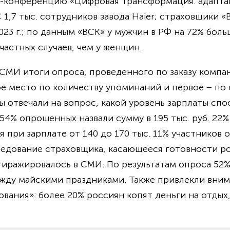
 IT-конференцию «Цифровая трансформация: адапта
 1,7 тыс. сотрудников завода Haier; страховщики 
023 г.; по данным «ВСК» у мужчин в РФ на 72% бол
частных случаев, чем у женщин.
СМИ итоги опроса, проведенного по заказу компа
е место по количеству упоминаний и первое – по 
ты отвечали на вопрос, какой уровень зарплаты сп
 54% опрошенных назвали сумму в 195 тыс. руб. 22
при зарплате от 140 до 170 тыс. 11% участников о
следование страховщика, касающееся готовности ро
тиражировалось в СМИ. По результатам опроса 52%
ежду майскими праздниками. Также привлекли вни
ания»: более 20% россиян копят деньги на отдых, 