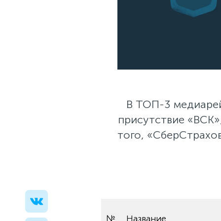
В ТОП-3 медиарей
присутствие «ВСК»
того, «СберСтрахо
№
Название