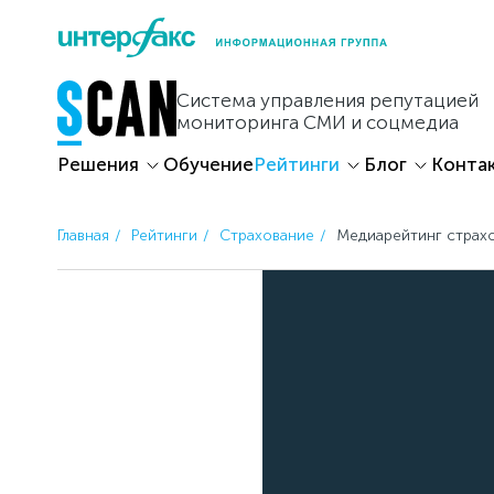
Skip
to
content
Система управления репутацией
мониторинга СМИ и соцмедиа
Решения
Обучение
Рейтинги
Блог
Конта
Главная
Рейтинги
Страхование
Медиарейтинг страх