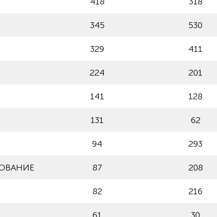
418
318
345
530
329
411
224
201
141
128
131
62
94
293
ОВАНИЕ
87
208
82
216
61
30