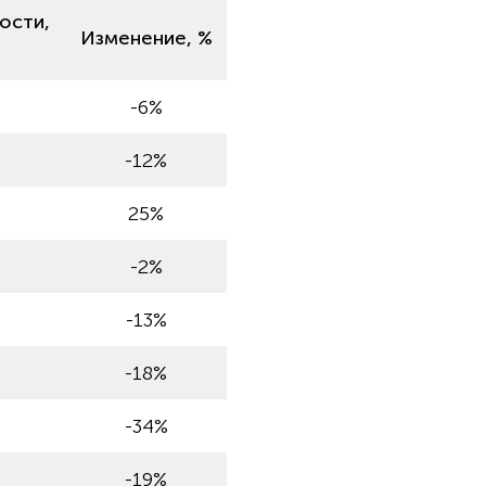
ости,
Изменение, %
3
-6%
-12%
25%
-2%
-13%
-18%
-34%
-19%