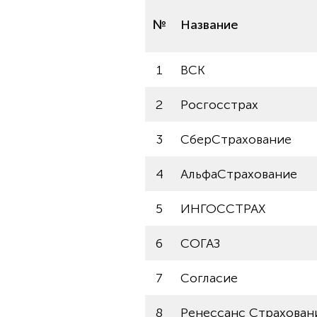
№
Название
1
ВСК
2
Росгосстрах
3
СберСтрахование
4
АльфаСтрахование
5
ИНГОССТРАХ
6
СОГАЗ
7
Согласие
8
Ренессанс Страхован