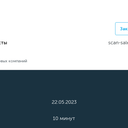
Зак
кты
scan-sal
овых компаний
22.05.2023
10 минут