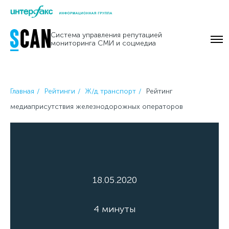
Skip
to
Система управления репутацией
content
мониторинга СМИ и соцмедиа
Главная
Рейтинги
Ж/д транспорт
Рейтинг
медиаприсутствия железнодорожных операторов
18.05.2020
4 минуты