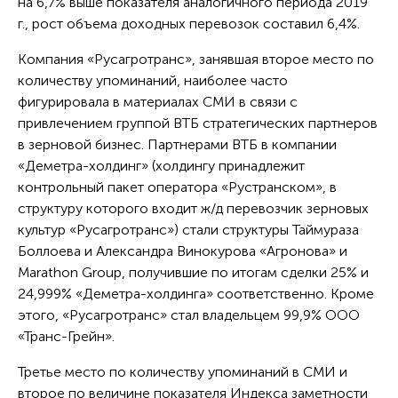
на 6,7% выше показателя аналогичного периода 2019
г., рост объема доходных перевозок составил 6,4%.
Компания «Русагротранс», занявшая второе место по
количеству упоминаний, наиболее часто
фигурировала в материалах СМИ в связи с
привлечением группой ВТБ стратегических партнеров
в зерновой бизнес. Партнерами ВТБ в компании
«Деметра-холдинг» (холдингу принадлежит
контрольный пакет оператора «Рустранском», в
структуру которого входит ж/д перевозчик зерновых
культур «Русагротранс») стали структуры Таймураза
Боллоева и Александра Винокурова «Агронова» и
Marathon Group, получившие по итогам сделки 25% и
24,999% «Деметра-холдинга» соответственно. Кроме
этого, «Русагротранс» стал владельцем 99,9% ООО
«Транс-Грейн».
Третье место по количеству упоминаний в СМИ и
второе по величине показателя Индекса заметности