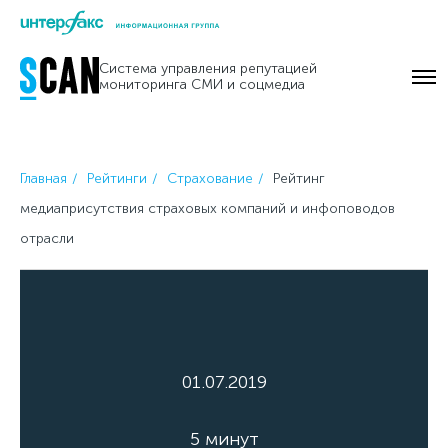
Skip
to
Система управления репутацией
content
мониторинга СМИ и соцмедиа
Главная
Рейтинги
Страхование
Рейтинг
медиаприсутствия страховых компаний и инфоповодов
отрасли
01.07.2019
5 минут