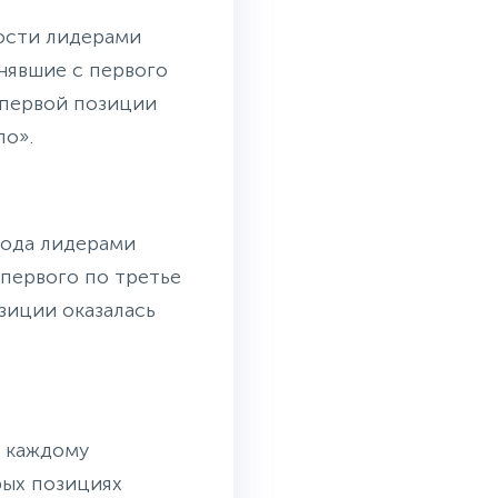
ности лидерами
нявшие с первого
 первой позиции
ло».
года лидерами
 первого по третье
зиции оказалась
о каждому
рых позициях