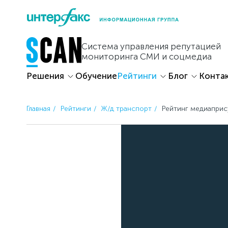
Skip
to
content
Система управления репутацией
мониторинга СМИ и соцмедиа
Решения
Обучение
Рейтинги
Блог
Конта
Главная
Рейтинги
Ж/д транспорт
Рейтинг медиапри