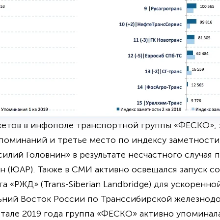
етов в инфополе транспортной группы «ФЕСКО», 
упоминаний и третье место по индексу заметности,
силий Головнин» в результате несчастного случая 
н (ЮАР). Также в СМИ активно освещался запуск с
 «РЖД» (Trans-Siberian Landbridge) для ускоренной
льний Восток России по Транссибирской железнод
ртале 2019 года группа «ФЕСКО» активно упоминала