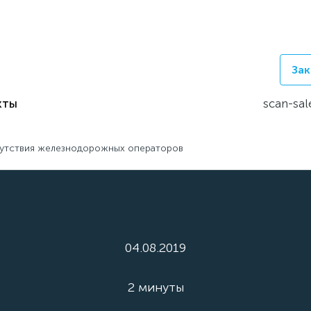
Зак
кты
scan-sal
сутствия железнодорожных операторов
04.08.2019
2 минуты