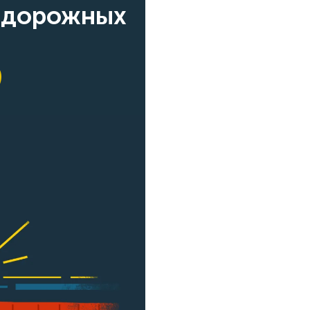
одорожных
9