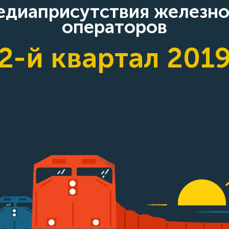
медиаприсутствия железн
операторов
2-й квартал 201