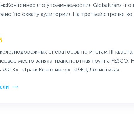
нсКонтейнер (по упоминаемости), Globaltrans (по
ранс (по охвату аудитории). На третьей строчке во
5
железнодорожных операторов по итогам III квартал
первое место заняла транспортная группа FESCO. 
ь «ФГК», «ТрансКонтейнер», «РЖД Логистика».
сли